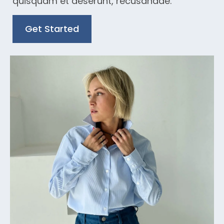
quisquam et deserunt, recusandae.
Get Started