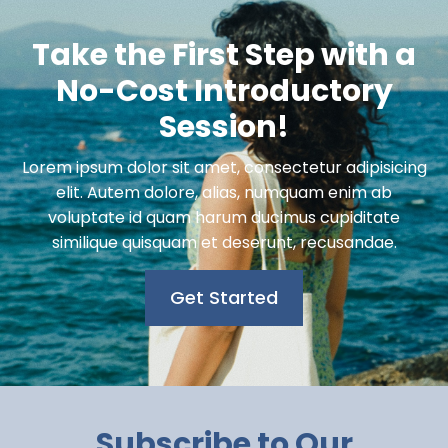
Take the First Step with a
No-Cost Introductory
Session!
Lorem ipsum dolor sit amet, consectetur adipisicing
elit. Autem dolore, alias, numquam enim ab
voluptate id quam harum ducimus cupiditate
similique quisquam et deserunt, recusandae.
Get Started
Subscribe to Our